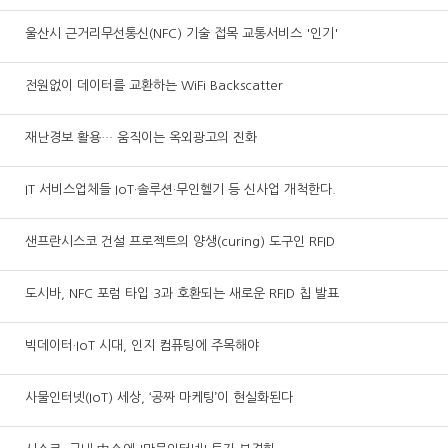
울산시 근거리무선통신(NFC) 기술 접목 교통서비스 '인기'
전원없이 데이터를 교환하는 WiFi Backscatter
재난경보 활용… 움직이는 옥외광고의 진화
IT 서비스업체들 IoT·솔루션·무인헬기 등 신사업 개척한다.
샌프란시스코 건설 프로젝트의 양생(curing) 도구인 RFID
도시바, NFC 포럼 타입 3과 호환되는 새로운 RFID 칩 발표
빅데이터·IoT 시대, 인지 컴퓨팅에 주목해야
사물인터넷(IoT) 세상, ‘공짜 마케팅’이 현실화된다