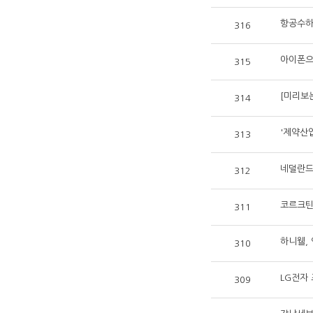
항공수하물
316
아이폰으
315
[미리보는
314
'제약산
313
네덜란드
312
코르크틴
311
하니웰, 
310
LG전자 
309