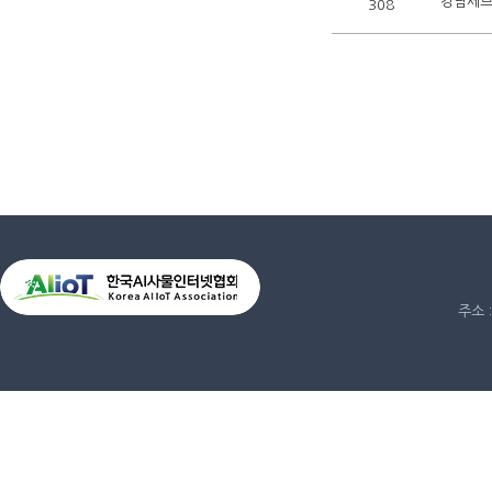
강남세브
308
주소 