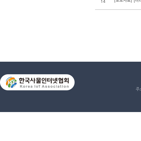
[보도자료] [미
14
주