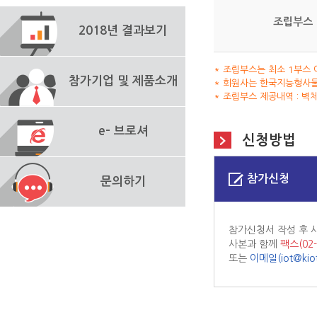
조립부스
2018년 결과보기
* 조립부스는 최소 1부스 이
참가기업 및 제품소개
* 회원사는 한국지능형사물
* 조립부스 제공내역 : 벽체
e- 브로셔
신청방법
참가신청
문의하기
참가신청서 작성 후
사본과 함께
팩스(02-
또는
이메일(
iot@kiot