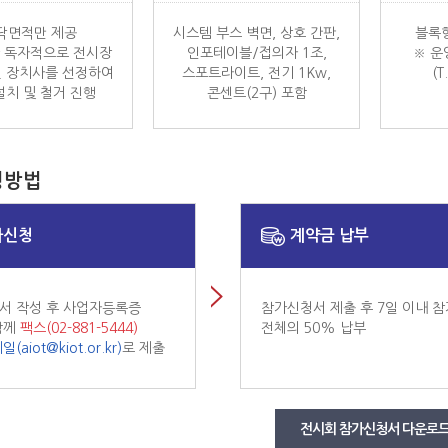
닥면적만 제공
시스템 부스 벽면, 상호 간판,
블록
 독자적으로 전시장
인포테이블/접의자 1조,
※ 운
된 장치사를 선정하여
스포트라이트, 전기 1Kw,
(T
설치 및 철거 진행
콘센트(2구) 포함
청방법
가신청
계약금 납부
서 작성 후 사업자등록증
참가신청서 제출 후 7일 이내 
함께
팩스(02-881-5444)
전체의 50% 납부
일(
aiot@kiot.or.kr
)
로 제출
전시회 참가신청서 다운로