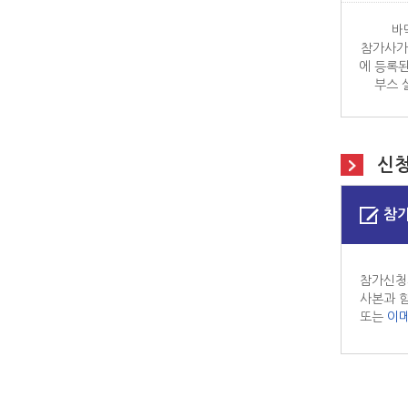
바
참가사가
에 등록
부스 
신
참
참가신청
사본과 
또는
이메