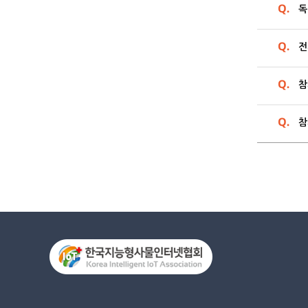
독
전
참
참