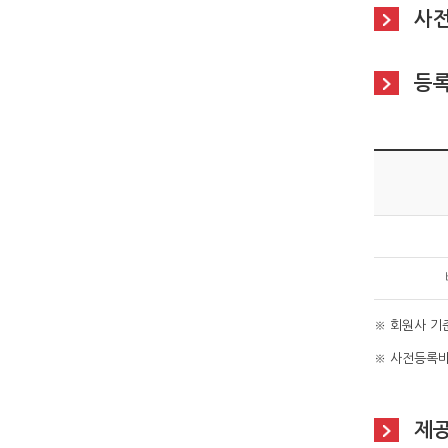
사전
등
※ 회원사 
※ 사전등록비
제