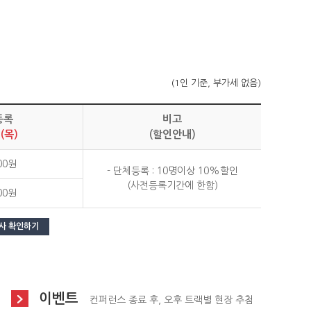
(1인 기준, 부가세 없음)
등록
비고
1(목)
(할인안내)
00원
- 단체등록 : 10명이상 10%할인
(사전등록기간에 한함)
00원
사 확인하기
이벤트
컨퍼런스 종료 후, 오후 트랙별 현장 추첨