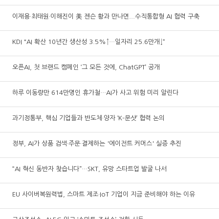
이재용·최태원·이해진이 美 젠슨 황과 만나면...수직통합형 AI 협력 구축
KDI "AI 확산 10년간 생산성 3.5%↑…일자리 25.6만개↓“
오픈AI, 첫 브랜드 캠페인 ‘그 모든 것에, ChatGPT’ 공개
하루 이동량만 614만명인 휴가철…AI가 사고 위험 미리 알린다
과기정통부, 핵심 기업들과 반도체·양자 ‘K-문샷’ 협력 논의
정부, AI가 상품 검색·주문·결제하는 '에이전트 커머스' 실증 추진
“AI 혁신 동반자 찾습니다”…SKT, 유망 스타트업 발굴 나서
EU 사이버복원력법, 스마트 제조·IoT 기업이 지금 준비해야 하는 이유