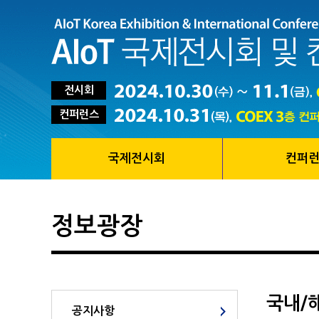
전시회
컨퍼런스
국제전시회
컨퍼
정보광장
국내/
공지사항