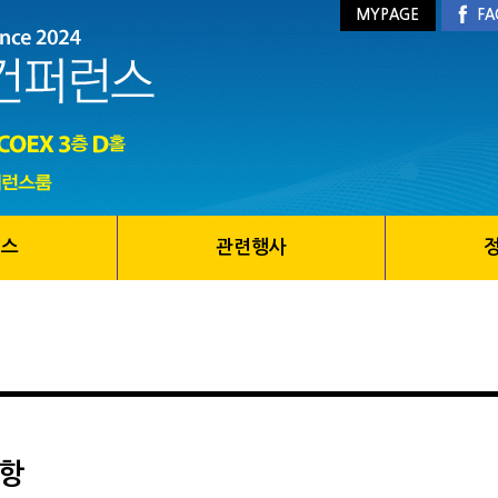
MYPAGE
FA
런스
관련행사
항