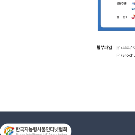
첨부파일
(브로슈어
(Broch